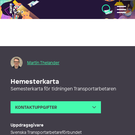
Illustratörcentrum
Martin Thelander
Hemesterkarta
Semesterkarta för tidningen Transportarbetaren
KONTAKTUPPGIFTER
E-post
martin@kartillustration.se
Webb
http://www.kartillustration.se,%20w
Uppdragsgivare
ww.literarymaps.com
Svenska Transportarbetareförbundet