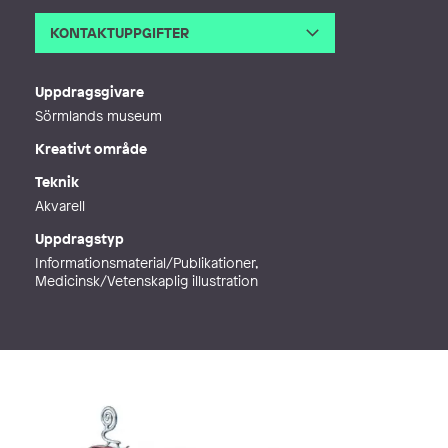
KONTAKTUPPGIFTER
E-post
mats@vanehemillustration.com
Webb
https://www.vanehemillustration.co
Uppdragsgivare
m/
Sörmlands museum
Kreativt område
Teknik
Akvarell
Uppdragstyp
Informationsmaterial/Publikationer,
Medicinsk/Vetenskaplig illustration