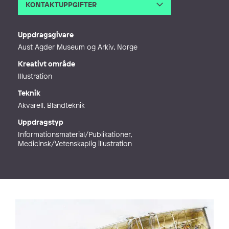
KONTAKTUPPGIFTER
E-post
mats@vanehemillustration.com
Webb
https://www.vanehemillustration.co
Uppdragsgivare
m/
Aust Agder Museum og Arkiv, Norge
Kreativt område
Illustration
Teknik
Akvarell, Blandteknik
Uppdragstyp
Informationsmaterial/Publikationer,
Medicinsk/Vetenskaplig illustration