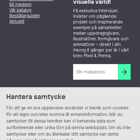
visuella värld!
Bli medlem
Vår katalog
Få exklusiva intervjuer,
Beställarguiden
insikter om pågående
Aktuellt
projekt och inspirerande
exempel på samarbeten
mellan uppdragsgivare,
illustratörer, formgivare och
animatörer – direkt i din
inkorg 8 gånger per år i vårt
brev Pixel & Penna.
Hantera samtycke
För att ge en bra upplevelse använder vi teknik som cookies
för att lagra och/eller komma åt enhetsinformation. När du
samtycker till dessa tekniker kan vi behandla data som
surfbeteende eller unika ID:n på denna webbplats. Om du inte
samtycker eller om du återkallar ditt samtycke kan detta