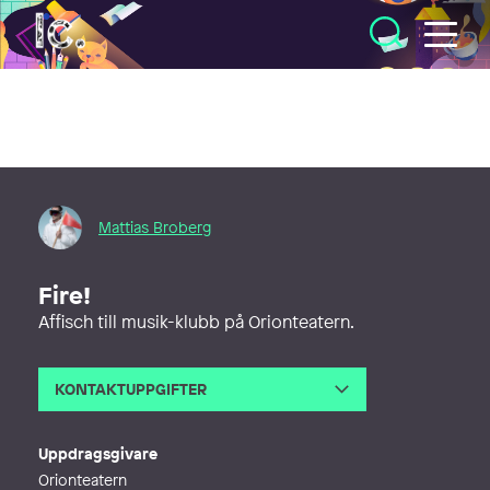
Illustratörcentrum
Mattias Broberg
Fire!
Affisch till musik-klubb på Orionteatern.
KONTAKTUPPGIFTER
E-post
mattias@mani.nu
Webb
http://mani.nu
Uppdragsgivare
Orionteatern