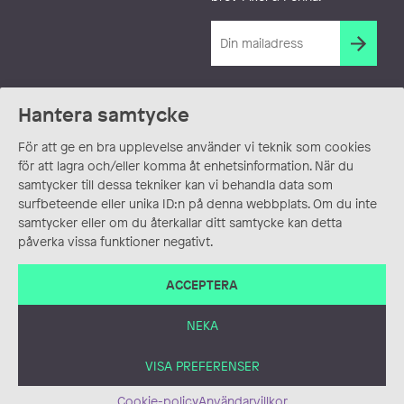
Hantera samtycke
För att ge en bra upplevelse använder vi teknik som cookies
för att lagra och/eller komma åt enhetsinformation. När du
samtycker till dessa tekniker kan vi behandla data som
surfbeteende eller unika ID:n på denna webbplats. Om du inte
samtycker eller om du återkallar ditt samtycke kan detta
påverka vissa funktioner negativt.
ACCEPTERA
NEKA
VISA PREFERENSER
Cookie-policy
Användarvillkor
ANVÄNDARVILLKOR