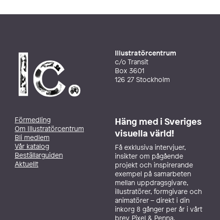
Illustratörcentrum
c/o Transit
Box 3601
126 27 Stockholm
Förmedling
Häng med i Sveriges
Om Illustratörcentrum
visuella värld!
Bli medlem
Vår katalog
Få exklusiva intervjuer,
Beställarguiden
insikter om pågående
Aktuellt
projekt och inspirerande
exempel på samarbeten
mellan uppdragsgivare,
illustratörer, formgivare och
animatörer – direkt i din
inkorg 8 gånger per år i vårt
brev Pixel & Penna.