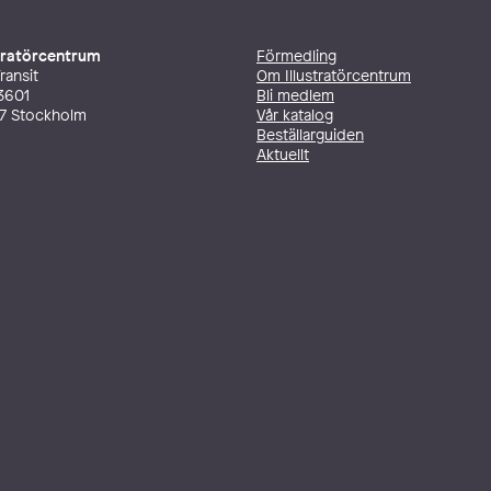
stratörcentrum
Förmedling
ransit
Om Illustratörcentrum
3601
Bli medlem
27 Stockholm
Vår katalog
Beställarguiden
Aktuellt