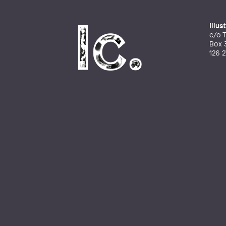
Illu
c/o T
Box 
126 