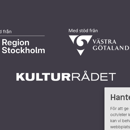
Hant
För att ge
och/eller 
kan vi beh
webbplats.