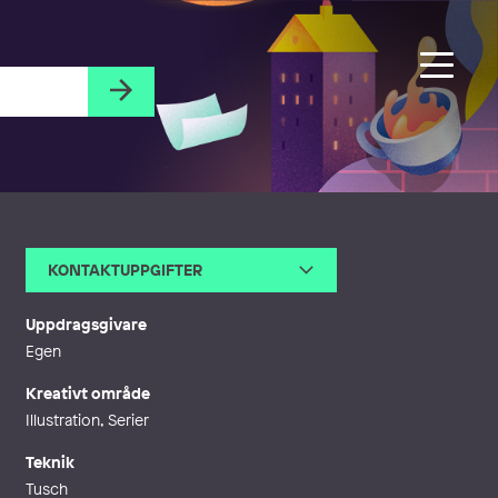
KONTAKTUPPGIFTER
E-post
mattias@gordon.se
Webb
https://gordon.se
Uppdragsgivare
Egen
Kreativt område
Illustration, Serier
Teknik
Tusch