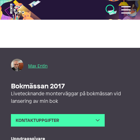
Illustratörcentrum
Max Entin
Bokmässan 2017
Livetecknande monterväggar på bokmässan vid
lansering av min bok
KONTAKTUPPGIFTER
E-post
max@maxentin.com
Telefon
Uppdragsgivare