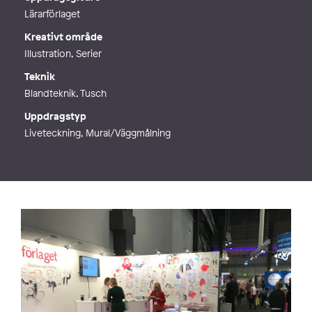
Webb
http://www.maxentin.com
Lärarförlaget
Kreativt område
Illustration, Serier
Teknik
Blandteknik, Tusch
Uppdragstyp
Liveteckning, Mural/Väggmålning