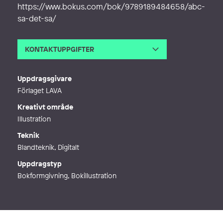
https://www.bokus.com/bok/9789189484658/abc-
sa-det-sa/
KONTAKTUPPGIFTER
E-post
mette@graphicview.se
Webb
http://www.graphicview.se
Uppdragsgivare
Förlaget LAVA
Kreativt område
Illustration
Teknik
Blandteknik, Digitalt
Uppdragstyp
Bokformgivning, Bokillustration