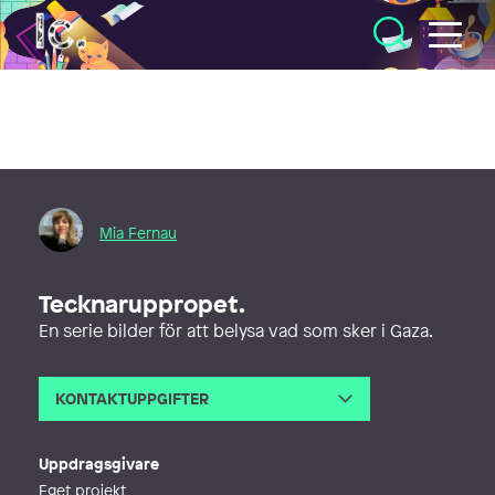
Illustratörcentrum
Mia Fernau
Tecknaruppropet.
En serie bilder för att belysa vad som sker i Gaza.
KONTAKTUPPGIFTER
E-post
hej@miafernau.com
Webb
http://www.miafernau.com
Uppdragsgivare
Eget projekt