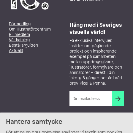
Förmedling
Häng med i Sveriges
Om Illustratörcentrum
visuella värld!
Bli medlem
Vår katalog
Få exklusiva intervjuer,
Beställarguiden
insikter om pågående
Aktuellt
projekt och inspirerande
exempel på samarbeten
mellan uppdragsgivare,
illustratörer, formgivare och
animatörer – direkt i din
inkorg 8 gånger per år i vårt
brev Pixel & Penna.
Hantera samtycke
För att ge en bra upplevelse använder vi teknik som cookies