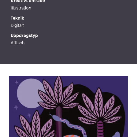
Kreativt område
Illustration
Teknik
Digitalt
Uppdragstyp
Affisch