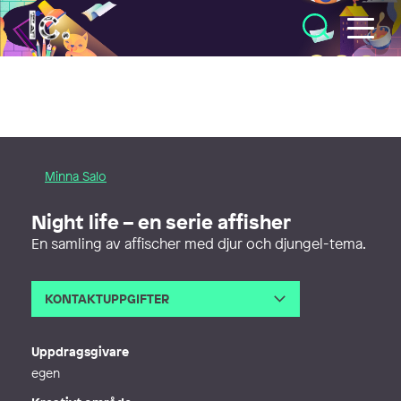
Illustratörcentrum
Minna Salo
Night life – en serie affisher
En samling av affischer med djur och djungel-tema.
KONTAKTUPPGIFTER
E-post
hello@minnasalo.se
Telefon
Uppdragsgivare
Webb
http://www.minnasalo.se
egen