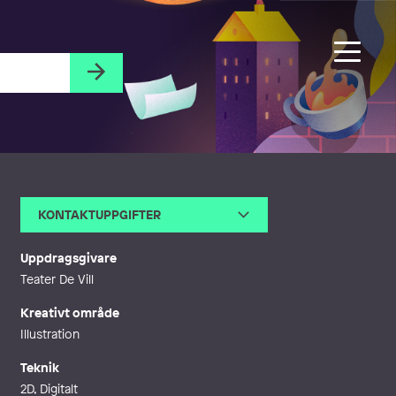
KONTAKTUPPGIFTER
E-post
miriam.renting@gmail.com
Webb
http://miriamrenting.se
Uppdragsgivare
Teater De Vill
Kreativt område
Illustration
Teknik
2D, Digitalt