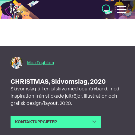
Illustratörcentrum
Moa Engblom
CHRISTMAS, Skivomslag, 2020
Skivomslag till en julskiva med countryband, med
inspiration från stickade jultröjor. Illustration och
grafisk design/layout. 2020.
KONTAKTUPPGIFTER
E-post
moa@lavli.se