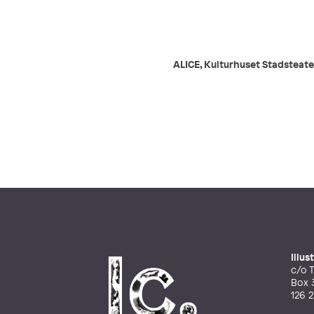
ALICE, Kulturhuset Stadsteate
Illu
c/o T
Box 
126 