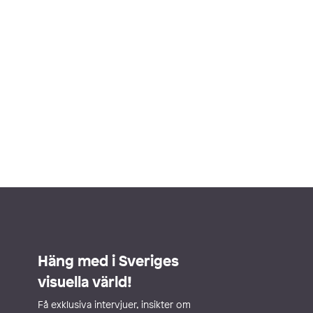
Häng med i Sveriges
visuella värld!
Få exklusiva intervjuer, insikter om