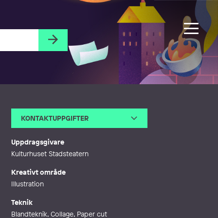
KONTAKTUPPGIFTER
E-post
moa@moahoff.se
Webb
http://www.moahoff.se
Uppdragsgivare
Kulturhuset Stadsteatern
Kreativt område
Illustration
Teknik
Blandteknik, Collage, Paper cut