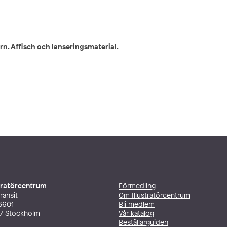
rn. Affisch och lanseringsmaterial.
stratörcentrum
Förmedling
ransit
Om Illustratörcentrum
3601
Bli medlem
27 Stockholm
Vår katalog
Beställarguiden