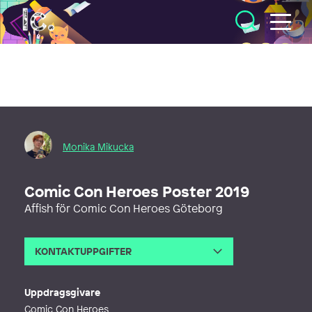
Illustratörcentrum
Monika Mikucka
Comic Con Heroes Poster 2019
Affish för Comic Con Heroes Göteborg
KONTAKTUPPGIFTER
E-post
monikamikucka@gmail.com
Webb
https://www.monkanart.com
Uppdragsgivare
Comic Con Heroes