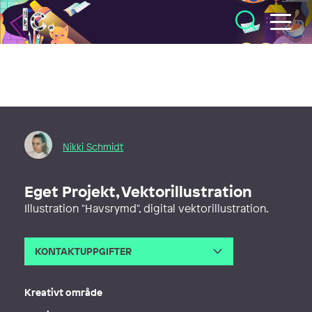
Illustratörcentrum
Nikki Schmidt
Eget Projekt, Vektorillustration
Illustration "Havsrymd", digital vektorillustration.
KONTAKTUPPGIFTER
E-post
contact@nikkivisual.com
Webb
http://nikkivisual.com
Kreativt område