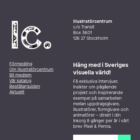
Illustratörcentrum
c/o Transit
Box 3601
126 27 Stockholm
Förmedling
Häng med i Sveriges
Om Illustratörcentrum
visuella värld!
Bli medlem
Vår katalog
Få exklusiva intervjuer,
Beställarguiden
insikter om pågående
Aktuellt
projekt och inspirerande
exempel på samarbeten
mellan uppdragsgivare,
illustratörer, formgivare och
animatörer – direkt i din
inkorg 8 gånger per år i vårt
brev Pixel & Penna.