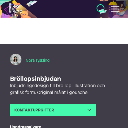
Illustratörcentrum
Nora Tysklind
Bröllopsinbjudan
Inbjudningsdesign till bröllop, illustration och
grafisk form. Original målat i gouache.
KONTAKTUPPGIFTER
E-post
nora.tysklind@gmail.com
Webb
https://www.noratysklind.com/
Uppdragsgivare