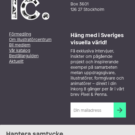
Box 3601
126 27 Stockholm
Förmedling
Häng med i Sveriges
Om Illustratörcentrum
visuella värld!
Bli medlem
Vår katalog
Få exklusiva intervjuer,
Beställarguiden
insikter om pågående
Aktuellt
projekt och inspirerande
exempel på samarbeten
mellan uppdragsgivare,
illustratörer, formgivare och
animatörer – direkt i din
inkorg 8 gånger per år i vårt
brev Pixel & Penna.
Hantera samtycke