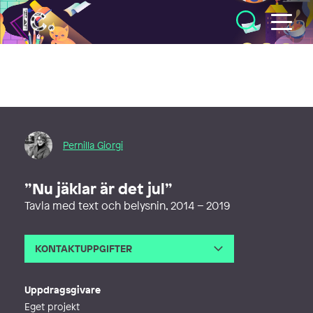
Illustratörcentrum
Pernilla Giorgi
”Nu jäklar är det jul”
Tavla med text och belysnin, 2014 – 2019
KONTAKTUPPGIFTER
E-post
pernilla@pnil.se
Webb
http://www.pnil.se
Uppdragsgivare
Eget projekt