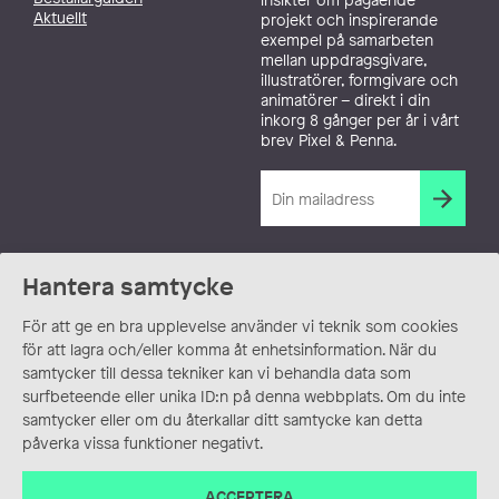
Aktuellt
projekt och inspirerande
exempel på samarbeten
mellan uppdragsgivare,
illustratörer, formgivare och
animatörer – direkt i din
inkorg 8 gånger per år i vårt
brev Pixel & Penna.
Hantera samtycke
För att ge en bra upplevelse använder vi teknik som cookies
för att lagra och/eller komma åt enhetsinformation. När du
samtycker till dessa tekniker kan vi behandla data som
surfbeteende eller unika ID:n på denna webbplats. Om du inte
samtycker eller om du återkallar ditt samtycke kan detta
påverka vissa funktioner negativt.
ACCEPTERA