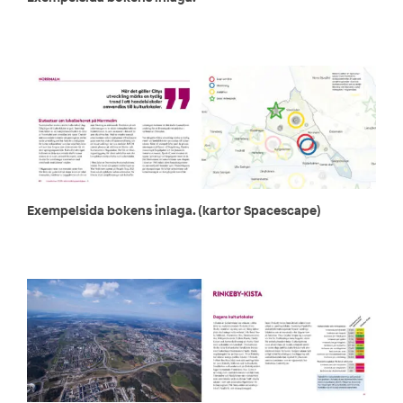
Exempelsida bokens inlaga. (kartor Spacescape)