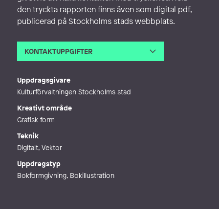
den tryckta rapporten finns även som digital pdf,
publicerad på Stockholms stads webbplats.
KONTAKTUPPGIFTER
E-post
petra@linderoth.se
Webb
http://www.basunforlag.se
Uppdragsgivare
Kulturförvaltningen Stockholms stad
Kreativt område
Grafisk form
Teknik
Digitalt, Vektor
Uppdragstyp
Bokformgivning, Bokillustration