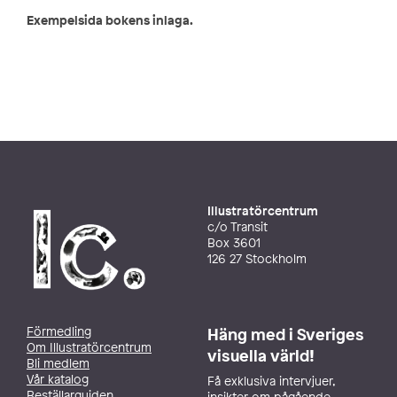
Exempelsida bokens inlaga.
Illustratörcentrum
c/o Transit
Box 3601
126 27 Stockholm
Förmedling
Häng med i Sveriges
Om Illustratörcentrum
visuella värld!
Bli medlem
Vår katalog
Få exklusiva intervjuer,
Beställarguiden
insikter om pågående