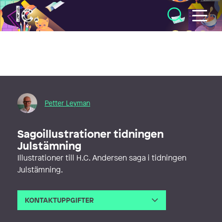
Illustratörcentrum
Petter Leyman
Sagoillustrationer tidningen
Julstämning
Illustrationer till H.C. Andersen saga i tidningen
Julstämning.
KONTAKTUPPGIFTER
E-post
leymanillustration@telia.com