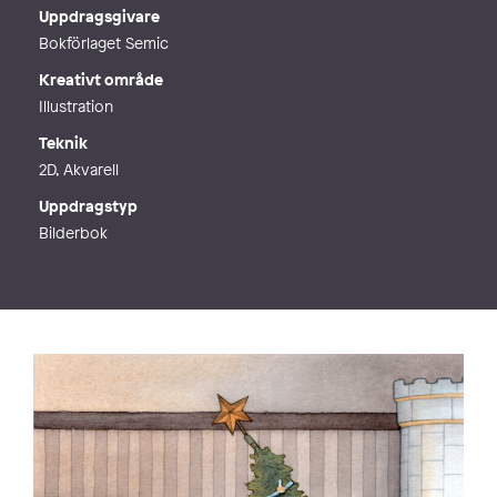
Webb
http://www.leymanillustration.com
Uppdragsgivare
Bokförlaget Semic
Kreativt område
Illustration
Teknik
2D, Akvarell
Uppdragstyp
Bilderbok