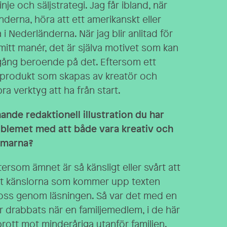
nje och säljstrategi. Jag får ibland, när
nderna, höra att ett amerikanskt eller
 i Nederländerna. När jag blir anlitad för
itt manér, det är själva motivet som kan
nsgång beroende på det. Eftersom ett
produkt som skapas av kreatör och
ra verktyg att ha från start.
ande redaktionell illustration du har
oblemet med att både vara kreativ och
ramarna?
tersom ämnet är så känsligt eller svårt att
 att känslorna som kommer upp texten
 oss genom läsningen. Så var det med en
r drabbats när en familjemedlem, i de här
rott mot minderåriga utanför familjen.