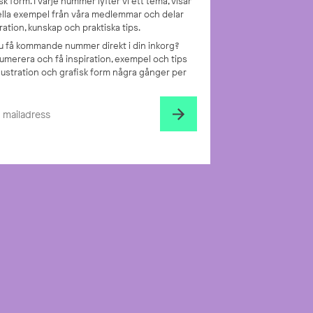
sk form. I varje nummer lyfter vi ett tema, visar
ella exempel från våra medlemmar och delar
ration, kunskap och praktiska tips.
 du få kommande nummer direkt i din inkorg?
umerera och få inspiration, exempel och tips
llustration och grafisk form några gånger per