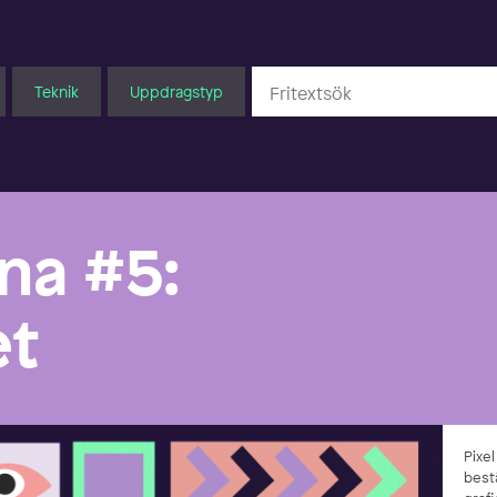
Teknik
Uppdragstyp
na #5:
et
Pixe
bestä