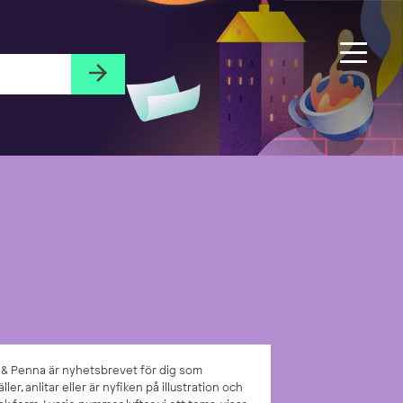
l & Penna är nyhetsbrevet för dig som
ller, anlitar eller är nyfiken på illustration och