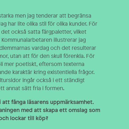
rstarka men jag tenderar att begränsa
g har lite olika stil för olika kunder. För
det också satta färgpaletter, vilket
r Kommunalarbetaren illustrerar jag
edlemmarnas vardag och det resulterar
mor, utan att för den skull förenkla. För
li mer poetiskt, eftersom texterna
nde karaktär kring existentiella frågor.
ltursidor ingår också i ett ständigt
t annat sätt fria i formen.
 i att fånga läsarens uppmärksamhet.
maningen med att skapa ett omslag som
ch lockar till köp?