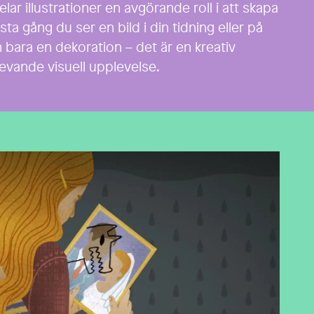
elar illustrationer en avgörande roll i att skapa
a gång du ser en bild i din tidning eller på
bara en dekoration – det är en kreativ
 levande visuell upplevelse.