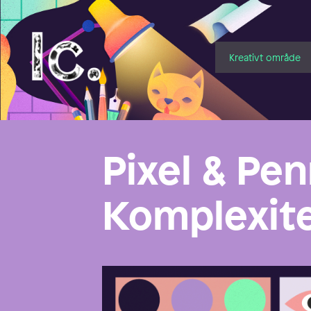
Illustratörcentrum
Kreativt område
Pixel & Pen
Komplexit