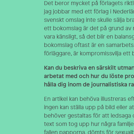
Det beror mycket på förlagets riktli
jag jobbar med ett förlag i Nederlä
svenskt omslag inte skulle sälja bra
ett bokomslag är det på grund av m
vara känsligt, så det blir en bala
bokomslag oftast är en samarbets
förläggare, är kompromissvilja ett b
Kan du beskriva en särskilt utman
arbetat med och hur du löste pr
hålla dig inom de journalistiska 
En artikel kan behöva illustreras ef
ingen kan ställa upp på bild eller
behöver gestaltas för att ledsaga
text som tog upp hur några familje
fallen papporna, dömts för sexualb