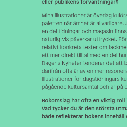
eller publikens förväntningar?
Mina illustrationer är överlag kulö
paletten när ämnet är allvarligare. Ja
en del tidningar och magasin finns 
naturligtvis påverkar uttrycket. Fö
relativt konkreta texter om fackm
ett mer direkt tilltal med en del hu
Dagens Nyheter tenderar det att b
därifrån ofta är av en mer resonera
Illustrationer för dagstidningars ku
pågående kultursamtal och är på et
Bokomslag har ofta en viktig roll
Vad tycker du är den största ut
både reflekterar bokens innehåll o