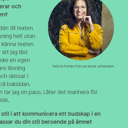
erar och
en?
idén till texten
ning helt utan
l känna texten
att jag läst
anske en egen
Felicia Fortes Foto av Nicke Johansson
are läsning
h skissar i
 på baksidan.
n tar jag en paus. Låter det marinera för
idé.
a stil i att kommunicera ett budskap i en
passar du din stil beroende på ämnet