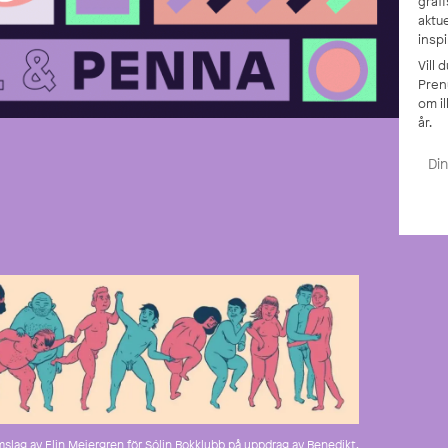
grafi
aktu
inspi
Vill
Pren
om i
år.
mslag av
Elin Mejergren
för Sólin Bokklubb på uppdrag av Benedikt.