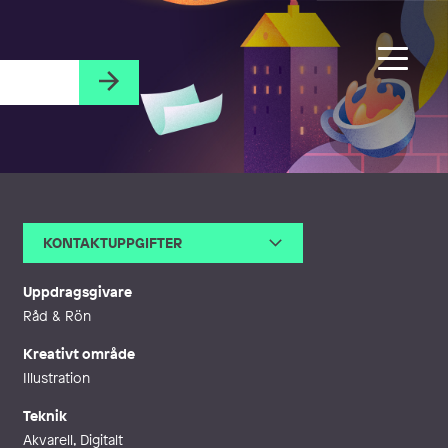
KONTAKTUPPGIFTER
E-post
info@rebelform.se
Telefon
Uppdragsgivare
Webb
http://www.rebelform.se
Råd & Rön
Kreativt område
Illustration
Teknik
Akvarell, Digitalt