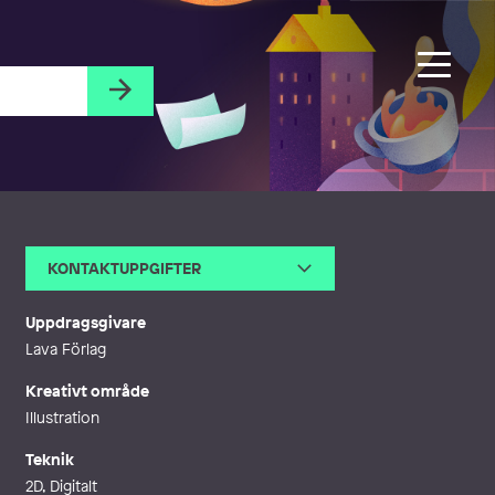
KONTAKTUPPGIFTER
E-post
rebecka@psgrafiskform.se
Webb
https://psgrafiskform.se/
Uppdragsgivare
Lava Förlag
Kreativt område
Illustration
Teknik
2D, Digitalt