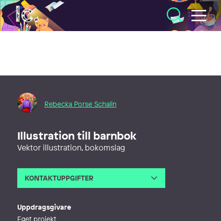
Illustratörcentrum
Rebecka Porse Schalin
Illustration till barnbok
Vektor illustration, bokomslag
KONTAKTUPPGIFTER
E-post
rebecka@psgrafiskform.se
Webb
https://psgrafiskform.se/
Uppdragsgivare
Eget projekt