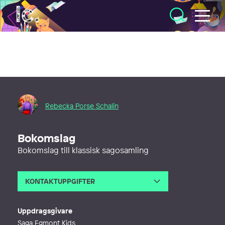
Illustratörcentrum
Rebecka Porse Schalin
Bokomslag
Bokomslag till klassisk sagosamling
KONTAKTUPPGIFTER
E-post
rebecka@psgrafiskform.se
Webb
https://psgrafiskform.se/
Uppdragsgivare
Saga Egmont Kids