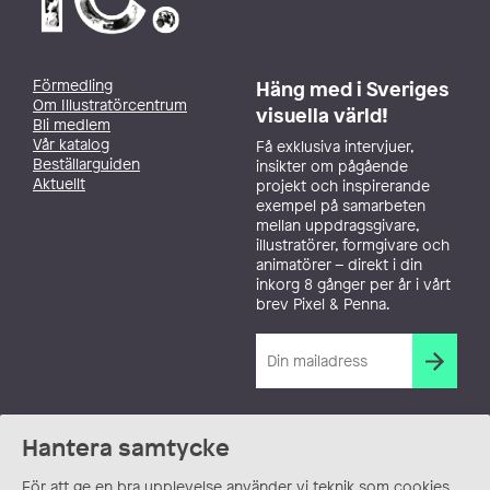
Förmedling
Häng med i Sveriges
Om Illustratörcentrum
visuella värld!
Bli medlem
Vår katalog
Få exklusiva intervjuer,
Beställarguiden
insikter om pågående
Aktuellt
projekt och inspirerande
exempel på samarbeten
mellan uppdragsgivare,
illustratörer, formgivare och
animatörer – direkt i din
inkorg 8 gånger per år i vårt
brev Pixel & Penna.
Hantera samtycke
För att ge en bra upplevelse använder vi teknik som cookies