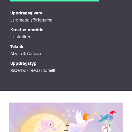
E-post
sabina@sabinawgustrin.com
Webb
http://www.sabinawgustrin.com
Uppdragsgivare
Läromedelsförfattarna
Kreativt område
Illustration
Teknik
Akvarell, Collage
Uppdragstyp
Bilderbok, Redaktionellt