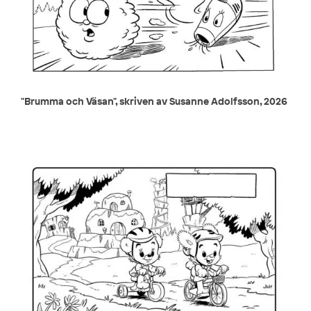
"Brumma och Väsan", skriven av Susanne Adolfsson, 2026