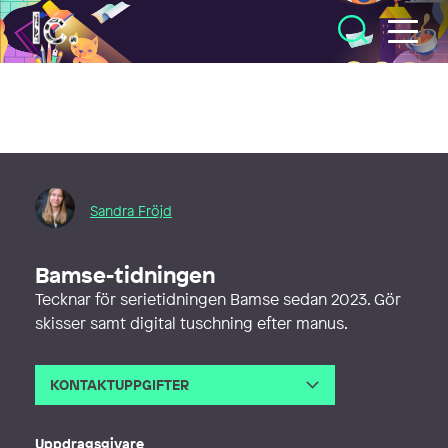
Illustratörcentrum
Sandra Fröjd
Bamse-tidningen
Tecknar för serietidningen Bamse sedan 2023. Gör
skisser samt digital tuschning efter manus.
KONTAKTUPPGIFTER
E-post
sandrafrojd@gmail.com
Webb
https://sandrafrojd.com/
Uppdragsgivare