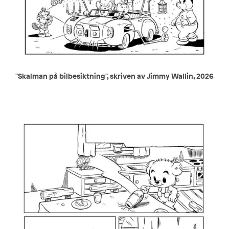
"Skalman på bilbesiktning", skriven av Jimmy Wallin, 2026