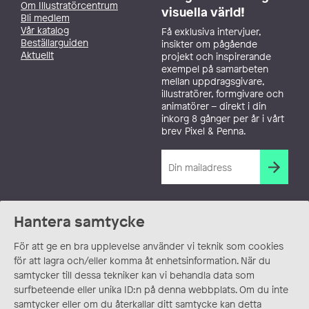
Om Illustratörcentrum
visuella värld!
Bli medlem
Vår katalog
Få exklusiva intervjuer,
Beställarguiden
insikter om pågående
Aktuellt
projekt och inspirerande
exempel på samarbeten
mellan uppdragsgivare,
illustratörer, formgivare och
animatörer – direkt i din
inkorg 8 gånger per år i vårt
brev Pixel & Penna.
Hantera samtycke
För att ge en bra upplevelse använder vi teknik som cookies
för att lagra och/eller komma åt enhetsinformation. När du
samtycker till dessa tekniker kan vi behandla data som
surfbeteende eller unika ID:n på denna webbplats. Om du inte
samtycker eller om du återkallar ditt samtycke kan detta