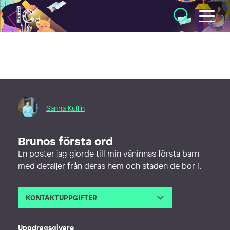
Illustratörcentrum
Sanna Kullin
Brunos första ord
En poster jag gjorde till min väninnas första barn
med detaljer från deras hem och staden de bor i.
KONTAKTUPPGIFTER
E-post
sannakullin@gmail.com
Uppdragsgivare