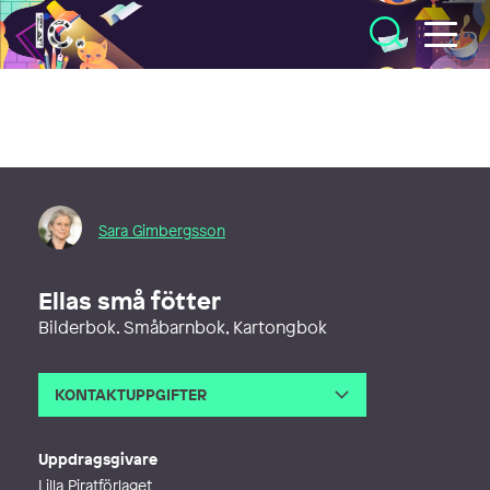
Illustratörcentrum
Sara Gimbergsson
Ellas små fötter
Bilderbok. Småbarnbok, Kartongbok
KONTAKTUPPGIFTER
E-post
sara@sarasbild.se
Webb
http://www.sarasbild.se
Uppdragsgivare
Lilla Piratförlaget