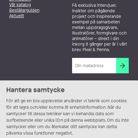
Vår katalog
Få exklusiva intervjuer,
Beställarguiden
insikter om pågående
Aktuellt
projekt och inspirerande
exempel på samarbeten
mellan uppdragsgivare,
illustratörer, formgivare och
animatörer – direkt i din
inkorg 8 gånger per år i vårt
brev Pixel & Penna.
Hantera samtycke
För att ge en bra upplevelse använder vi teknik som cookies
för att lagra och/eller komma åt enhetsinformation. När du
samtycker till dessa tekniker kan vi behandla data som
surfbeteende eller unika ID:n på denna webbplats. Om du inte
samtycker eller om du återkallar ditt samtycke kan detta
påverka vissa funktioner negativt.