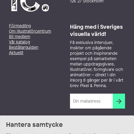
126 27 Stockholm
Förmedling
Häng med i Sveriges
Om Illustratörcentrum
visuella värld!
Bli medlem
Vår katalog
Få exklusiva intervjuer,
Beställarguiden
insikter om pågående
Aktuellt
projekt och inspirerande
exempel på samarbeten
mellan uppdragsgivare,
illustratörer, formgivare och
animatörer – direkt i din
inkorg 8 gånger per år i vårt
brev Pixel & Penna.
Hantera samtycke