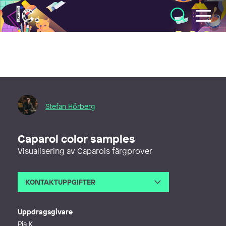
Illustratörcentrum
Stefan Hörberg
Caparol color samples
Visualisering av Caparols färgprover
KONTAKTUPPGIFTER
E-post
stefan@rithuset.se
Telefon
Uppdragsgivare
Webb
http://www.rithuset.se
Pia K