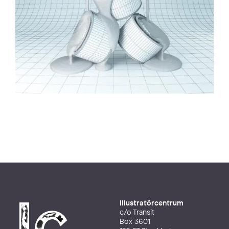
Illustratörcentrum
c/o Transit
Box 3601