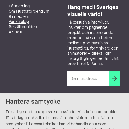
Förmedling
Häng med i Sveriges
Om Illustratörcentrum
visuella värld!
Bli medlem
Vår katalog
Få exklusiva intervjuer,
Beställarguiden
insikter om pågående
Aktuellt
projekt och inspirerande
exempel på samarbeten
mellan uppdragsgivare,
illustratörer, formgivare och
animatörer – direkt i din
inkorg 8 gånger per år i vårt
brev Pixel & Penna.
Hantera samtycke
För att ge en bra upplevelse använder vi teknik som cookies
för att lagra och/eller komma åt enhetsinformation. När du
samtycker till dessa tekniker kan vi behandla data som