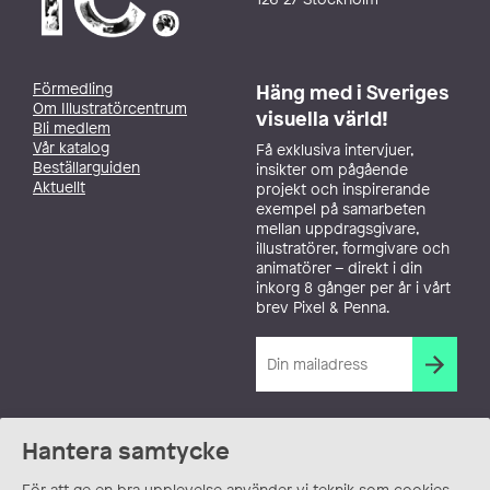
Förmedling
Häng med i Sveriges
Om Illustratörcentrum
visuella värld!
Bli medlem
Vår katalog
Få exklusiva intervjuer,
Beställarguiden
insikter om pågående
Aktuellt
projekt och inspirerande
exempel på samarbeten
mellan uppdragsgivare,
illustratörer, formgivare och
animatörer – direkt i din
inkorg 8 gånger per år i vårt
brev Pixel & Penna.
Hantera samtycke
För att ge en bra upplevelse använder vi teknik som cookies