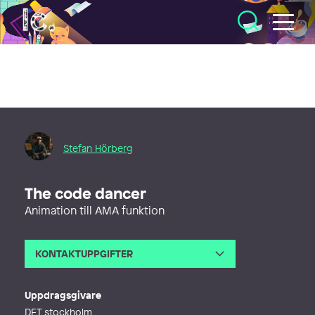
Illustratörcentrum
Stefan Hörberg
The code dancer
Animation till AMA funktion
KONTAKTUPPGIFTER
E-post
stefan@rithuset.se
Telefon
Uppdragsgivare
Webb
http://www.rithuset.se
DET stockholm