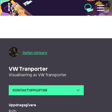
Illustratörcentrum
Stefan Hörberg
VW Tranporter
Visualisering av VW Transporter
KONTAKTUPPGIFTER
E-post
stefan@rithuset.se
Telefon
Uppdragsgivare
Webb
http://www.rithuset.se
Ruth