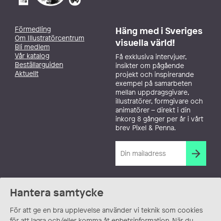
Förmedling
Häng med i Sveriges
Om Illustratörcentrum
visuella värld!
Bli medlem
Vår katalog
Få exklusiva intervjuer,
Beställarguiden
insikter om pågående
Aktuellt
projekt och inspirerande
exempel på samarbeten
mellan uppdragsgivare,
illustratörer, formgivare och
animatörer – direkt i din
inkorg 8 gånger per år i vårt
brev Pixel & Penna.
Hantera samtycke
För att ge en bra upplevelse använder vi teknik som cookies
för att lagra och/eller komma åt enhetsinformation. När du