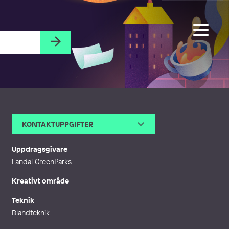
KONTAKTUPPGIFTER
E-post
stefaniejegerings@hotmail.co
m
Uppdragsgivare
Landal GreenParks
Kreativt område
Teknik
Blandteknik