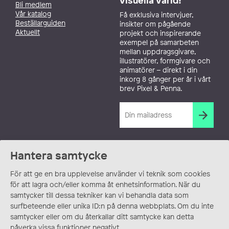
Bli medlem
Vår katalog
Få exklusiva intervjuer,
Beställarguiden
insikter om pågående
Aktuellt
projekt och inspirerande
exempel på samarbeten
mellan uppdragsgivare,
illustratörer, formgivare och
animatörer – direkt i din
inkorg 8 gånger per år i vårt
brev Pixel & Penna.
Hantera samtycke
För att ge en bra upplevelse använder vi teknik som cookies
för att lagra och/eller komma åt enhetsinformation. När du
samtycker till dessa tekniker kan vi behandla data som
surfbeteende eller unika ID:n på denna webbplats. Om du inte
samtycker eller om du återkallar ditt samtycke kan detta
påverka vissa funktioner negativt.