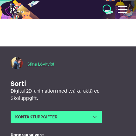
Illustratörcentrum
Stina Lövkvist
Sorti
Digital 2D-animation med två karaktärer.
Skoluppgift.
KONTAKTUPPGIFTER
E-post
stina.lovkvist@protonmail.com
Webb
http://stinalovkvist.com
Uppdragsgivare