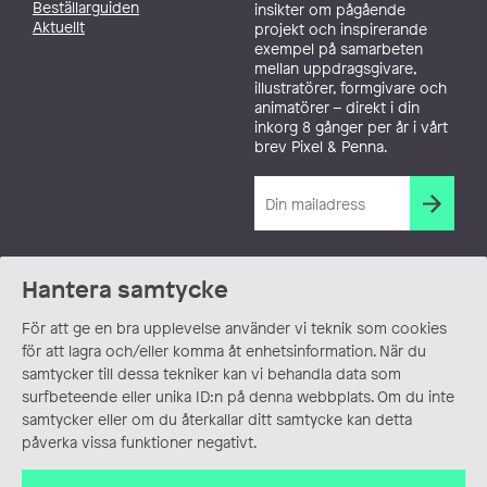
Beställarguiden
insikter om pågående
Aktuellt
projekt och inspirerande
exempel på samarbeten
mellan uppdragsgivare,
illustratörer, formgivare och
animatörer – direkt i din
inkorg 8 gånger per år i vårt
brev Pixel & Penna.
Hantera samtycke
För att ge en bra upplevelse använder vi teknik som cookies
för att lagra och/eller komma åt enhetsinformation. När du
samtycker till dessa tekniker kan vi behandla data som
surfbeteende eller unika ID:n på denna webbplats. Om du inte
samtycker eller om du återkallar ditt samtycke kan detta
påverka vissa funktioner negativt.