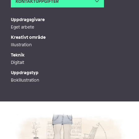
KONTAKTUPPGIFTER
E-post
stinakonst@gmail.com
Webb
http://www.stinakonst.se
Uppdragsgivare
Eget arbete
Kreativt område
Illustration
Teknik
Digitalt
Uppdragstyp
Bokillustration