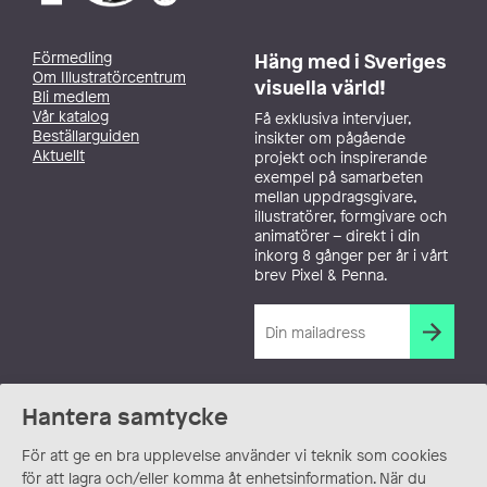
Förmedling
Häng med i Sveriges
Om Illustratörcentrum
visuella värld!
Bli medlem
Vår katalog
Få exklusiva intervjuer,
Beställarguiden
insikter om pågående
Aktuellt
projekt och inspirerande
exempel på samarbeten
mellan uppdragsgivare,
illustratörer, formgivare och
animatörer – direkt i din
inkorg 8 gånger per år i vårt
brev Pixel & Penna.
Hantera samtycke
För att ge en bra upplevelse använder vi teknik som cookies
för att lagra och/eller komma åt enhetsinformation. När du