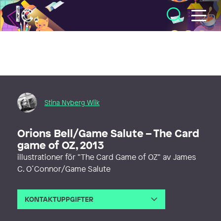
Illustratörcentrum
Stina Nyberg Wiik
Orions Bell/Game Salute – The Card
game of OZ, 2013
illustrationer för ”The Card Game of OZ” av James
C. O´Connor/Game Salute
KONTAKTUPPGIFTER
E-post
hejsan@stinawiik.se