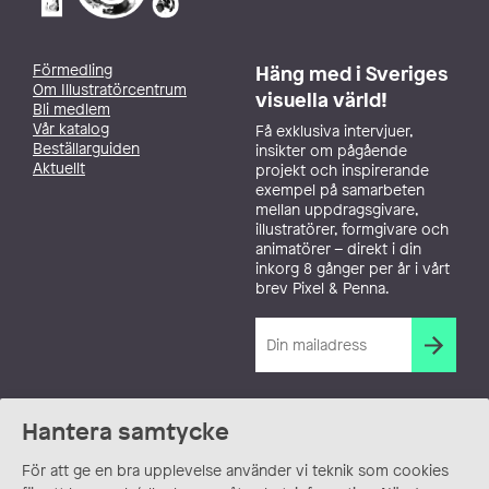
Förmedling
Häng med i Sveriges
Om Illustratörcentrum
visuella värld!
Bli medlem
Vår katalog
Få exklusiva intervjuer,
Beställarguiden
insikter om pågående
Aktuellt
projekt och inspirerande
exempel på samarbeten
mellan uppdragsgivare,
illustratörer, formgivare och
animatörer – direkt i din
inkorg 8 gånger per år i vårt
brev Pixel & Penna.
Hantera samtycke
För att ge en bra upplevelse använder vi teknik som cookies