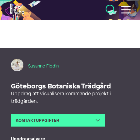
Illustratörcentrum
Susanne Flodin
Göteborgs Botaniska Trädgård
Uppdrag att visualisera kommande projekt i
trädgården.
KONTAKTUPPGIFTER
E-post
susanne@susanneflodin.se
Webb
http://susanneflodin.se
Uppdragsgivare