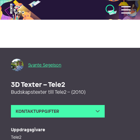
Illustratörcentrum
Svante Segelson
3D Texter – Tele2
Budskapstexter till Tele2 – (2010)
KONTAKTUPPGIFTER
E-post
webcontact@segelson.com
Webb
https://www.segelson.com
Uppdragsgivare
Tele2