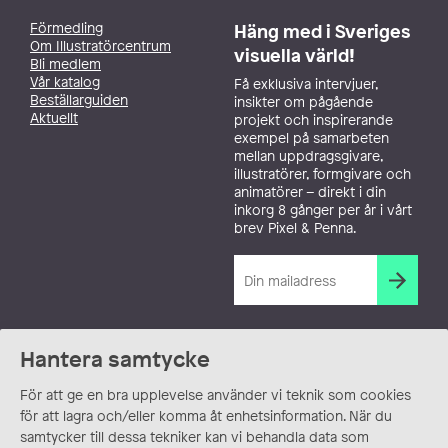
Förmedling
Häng med i Sveriges
Om Illustratörcentrum
visuella värld!
Bli medlem
Vår katalog
Få exklusiva intervjuer,
Beställarguiden
insikter om pågående
Aktuellt
projekt och inspirerande
exempel på samarbeten
mellan uppdragsgivare,
illustratörer, formgivare och
animatörer – direkt i din
inkorg 8 gånger per år i vårt
brev Pixel & Penna.
Hantera samtycke
För att ge en bra upplevelse använder vi teknik som cookies
för att lagra och/eller komma åt enhetsinformation. När du
samtycker till dessa tekniker kan vi behandla data som