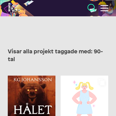
Illustratörcentrum
Visar alla projekt taggade med: 90-
tal