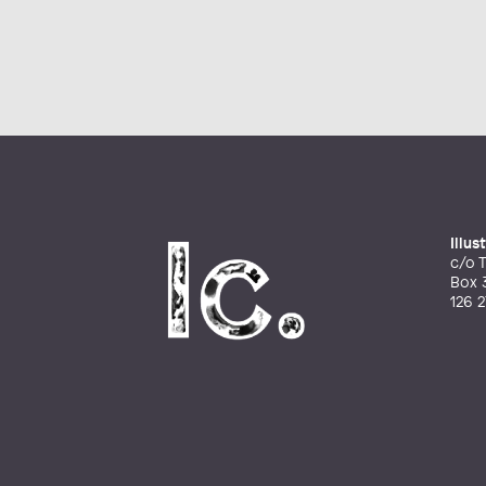
Illu
c/o T
Box 
126 