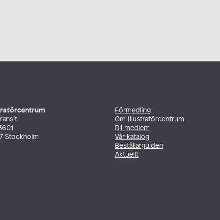
stratörcentrum
Förmedling
ransit
Om Illustratörcentrum
3601
Bli medlem
27 Stockholm
Vår katalog
Beställarguiden
Aktuellt