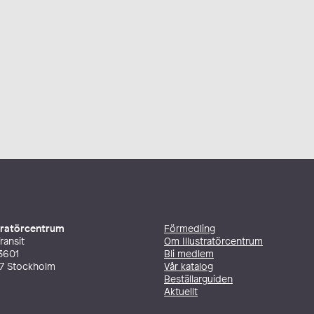
stratörcentrum
Förmedling
ransit
Om Illustratörcentrum
3601
Bli medlem
27 Stockholm
Vår katalog
Beställarguiden
Aktuellt