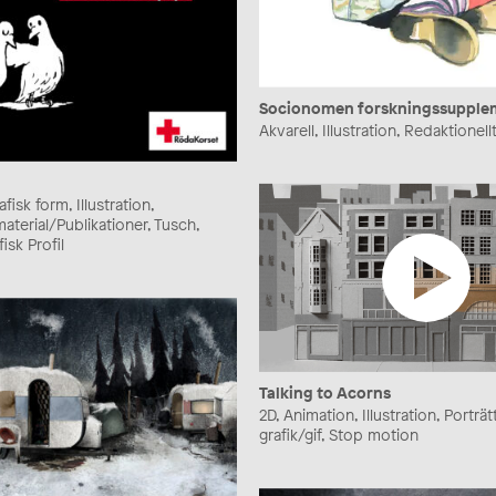
Socionomen forskningssuppl
Akvarell, Illustration, Redaktionell
rafisk form, Illustration,
aterial/Publikationer, Tusch,
isk Profil
Talking to Acorns
2D, Animation, Illustration, Porträtt
grafik/gif, Stop motion