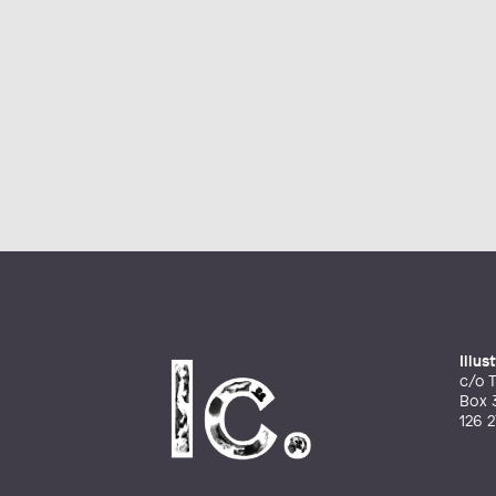
Illu
c/o T
Box 
126 