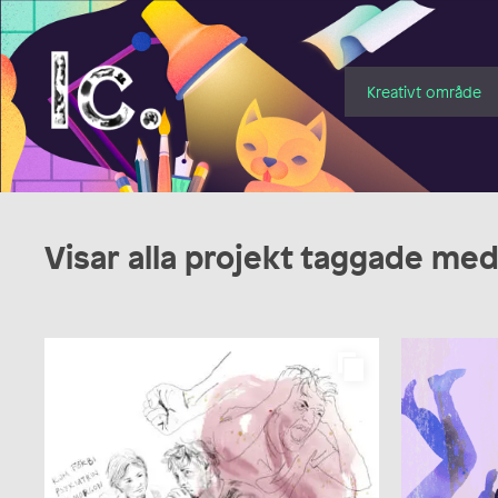
Illustratörcentrum
Kreativt område
Visar alla projekt taggade me