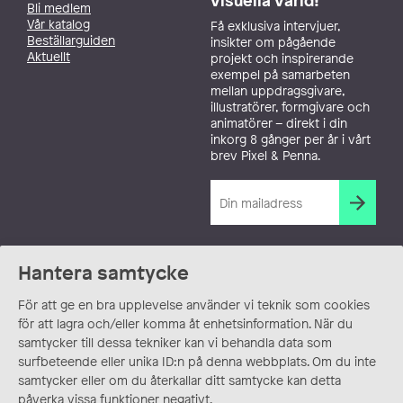
visuella värld!
Bli medlem
Vår katalog
Få exklusiva intervjuer,
Beställarguiden
insikter om pågående
Aktuellt
projekt och inspirerande
exempel på samarbeten
mellan uppdragsgivare,
illustratörer, formgivare och
animatörer – direkt i din
inkorg 8 gånger per år i vårt
brev Pixel & Penna.
Hantera samtycke
För att ge en bra upplevelse använder vi teknik som cookies
för att lagra och/eller komma åt enhetsinformation. När du
samtycker till dessa tekniker kan vi behandla data som
surfbeteende eller unika ID:n på denna webbplats. Om du inte
samtycker eller om du återkallar ditt samtycke kan detta
påverka vissa funktioner negativt.