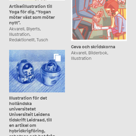
Artikelillustration till
Yoga för dig, “Yogan
möter väst som möter
nytt”.
Akvarell, Blyerts,
Illustration,
Redaktionellt, Tusch
Ceva och skridskorna
Akvarell, Bilderbok,
Illustration
Illustration för det
holländska
universitetet
Universiteit Leidens
tidskrift Leidraad, till
en artikel om
hybridkrigföring,