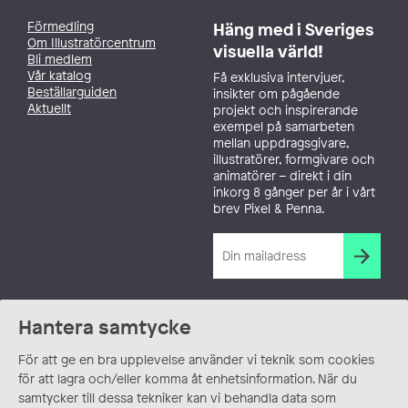
Förmedling
Häng med i Sveriges
Om Illustratörcentrum
visuella värld!
Bli medlem
Vår katalog
Få exklusiva intervjuer,
Beställarguiden
insikter om pågående
Aktuellt
projekt och inspirerande
exempel på samarbeten
mellan uppdragsgivare,
illustratörer, formgivare och
animatörer – direkt i din
inkorg 8 gånger per år i vårt
brev Pixel & Penna.
Hantera samtycke
För att ge en bra upplevelse använder vi teknik som cookies
för att lagra och/eller komma åt enhetsinformation. När du
samtycker till dessa tekniker kan vi behandla data som