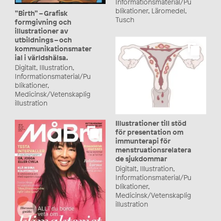
Informationsmaterial/Pu
blikationer, Läromedel,
”Birth” – Grafisk
Tusch
formgivning och
illustrationer av
utbildnings – och
kommunikationsmater
ial i världshälsa.
Digitalt, Illustration,
Informationsmaterial/Pu
blikationer,
Medicinsk/Vetenskaplig
illustration
Illustrationer till stöd
för presentation om
immunterapi för
menstruationsrelatera
de sjukdommar
Digitalt, Illustration,
Informationsmaterial/Pu
blikationer,
Medicinsk/Vetenskaplig
illustration