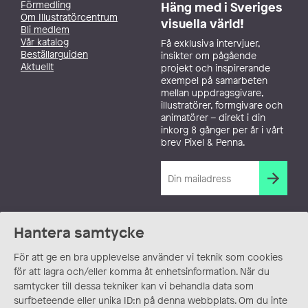
Förmedling
Häng med i Sveriges
Om Illustratörcentrum
visuella värld!
Bli medlem
Vår katalog
Få exklusiva intervjuer,
Beställarguiden
insikter om pågående
Aktuellt
projekt och inspirerande
exempel på samarbeten
mellan uppdragsgivare,
illustratörer, formgivare och
animatörer – direkt i din
inkorg 8 gånger per år i vårt
brev Pixel & Penna.
Hantera samtycke
För att ge en bra upplevelse använder vi teknik som cookies
för att lagra och/eller komma åt enhetsinformation. När du
samtycker till dessa tekniker kan vi behandla data som
surfbeteende eller unika ID:n på denna webbplats. Om du inte