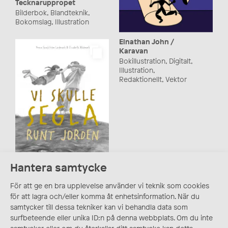
Tecknaruppropet
Bilderbok, Blandteknik,
Bokomslag, Illustration
Elnathan John /
Karavan
Bokillustration, Digitalt,
Illustration,
Redaktionellt, Vektor
Hantera samtycke
”Vi skulle segla runt
För att ge en bra upplevelse använder vi teknik som cookies
jorden”, grafisk roman,
för att lagra och/eller komma åt enhetsinformation. När du
Natur & Kultur
samtycker till dessa tekniker kan vi behandla data som
Bilderbok, Blyerts,
surfbeteende eller unika ID:n på denna webbplats. Om du inte
Illustration, Serier,