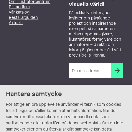
Om Illustratörcentrum
visuella värld!
Bli medlem
Vår katalog
Få exklusiva intervjuer,
Beställarguiden
insikter om pågående
Aktuellt
projekt och inspirerande
exempel på samarbeten
mellan uppdragsgivare,
illustratörer, formgivare och
animatörer – direkt i din
inkorg 8 gånger per år i vårt
brev Pixel & Penna.
Hantera samtycke
För att ge en bra upplevelse använder vi teknik som cookies
för att lagra och/eller komma åt enhetsinformation. När du
samtycker till dessa tekniker kan vi behandla data som
surfbeteende eller unika ID:n på denna webbplats. Om du inte
samtycker eller om du återkallar ditt samtycke kan detta