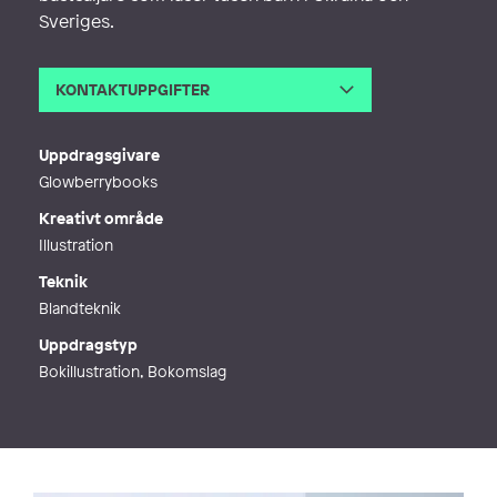
Sveriges.
KONTAKTUPPGIFTER
E-post
tania.goryushina@gmail.com
Webb
http://www.taniagoryushina.com
Uppdragsgivare
Glowberrybooks
Kreativt område
Illustration
Teknik
Blandteknik
Uppdragstyp
Bokillustration, Bokomslag