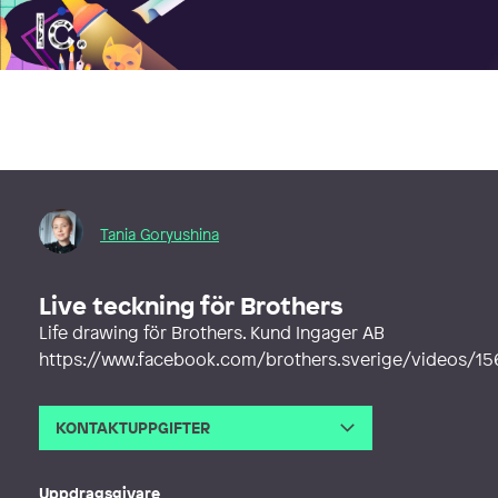
Illustratörcentrum
Tania Goryushina
Live teckning för Brothers
Life drawing för Brothers. Kund Ingager AB
https://www.facebook.com/brothers.sverige/videos/
KONTAKTUPPGIFTER
E-post
tania.goryushina@gmail.com
Webb
http://www.taniagoryushina.com
Uppdragsgivare