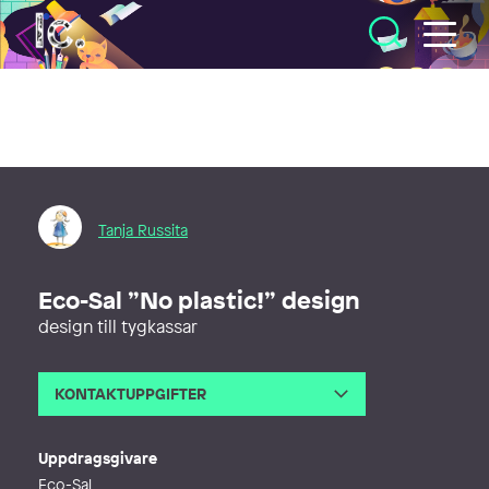
Illustratörcentrum
Tanja Russita
Eco-Sal ”No plastic!” design
design till tygkassar
KONTAKTUPPGIFTER
E-post
tanja.ru@gmail.com
Webb
https://kids.tantango.art/
Uppdragsgivare
Eco-Sal