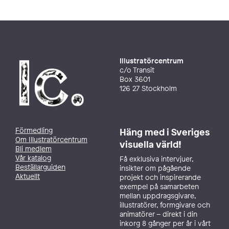
Illustratörcentrum
c/o Transit
Box 3601
126 27 Stockholm
Förmedling
Häng med i Sveriges
Om Illustratörcentrum
visuella värld!
Bli medlem
Vår katalog
Få exklusiva intervjuer,
Beställarguiden
insikter om pågående
Aktuellt
projekt och inspirerande
exempel på samarbeten
mellan uppdragsgivare,
illustratörer, formgivare och
animatörer – direkt i din
inkorg 8 gånger per år i vårt