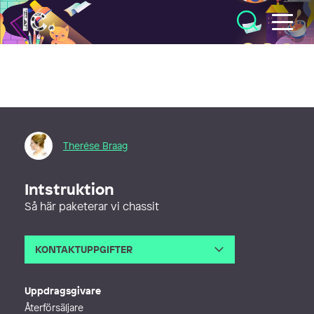
Illustratörcentrum
Therése Braag
Intstruktion
Så här paketerar vi chassit
KONTAKTUPPGIFTER
E-post
tessa@thereseillustration.se
Webb
http://www.thereseillustration.se
Uppdragsgivare
Återförsäljare