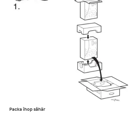
Packa ihop såhär